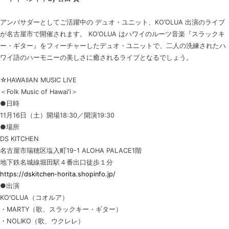
アンバサダーとしてご活躍中の デュオ・ユニット、KO’OLUA 出演のライブ
が名古屋市で開催されます。 KO’OLUA はハワイのルーツ音楽『スラックキ
ー・ギター』をフィーチャーしたデュオ・ユニットで、二人の洗練されたハ
ワイ語のハーモニーの美しさに癒されるライブとなるでしょう。
☆HAWAIIAN MUSIC LIVE
＜Folk Music of Hawaiʻi＞
●日時
11月16日（土）開場18:30／開演19:30
●場所
DS KITCHEN
名古屋市瑞穂区塩入町19-1 ALOHA PALACE1階
地下鉄名城線堀田駅４番出口徒歩１分
https://dskitchen-horita.shopinfo.jp/
●出演
KOʻOLUA（コオルア）
・MARTY（歌、スラックキー・ギター）
・NOLIKO（歌、ウクレレ）